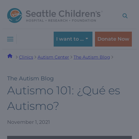
Skip
Skip
to
to
navigation
content
menu
I want to …
Donate Now
Clinics
Autism Center
The Autism Blog
The Autism Blog
Autismo 101: ¿Qué es
Autismo?
November 1, 2021