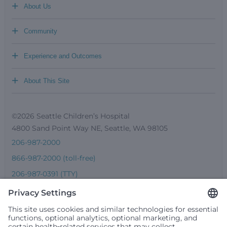
+
About Us
+
Community
+
Experience and Outcomes
+
About This Site
©2026 Seattle Children’s Hospital
4800 Sand Point Way NE, Seattle, WA 98105
206-987-2000
866-987-2000 (toll-free)
206-987-0391 (TTY)