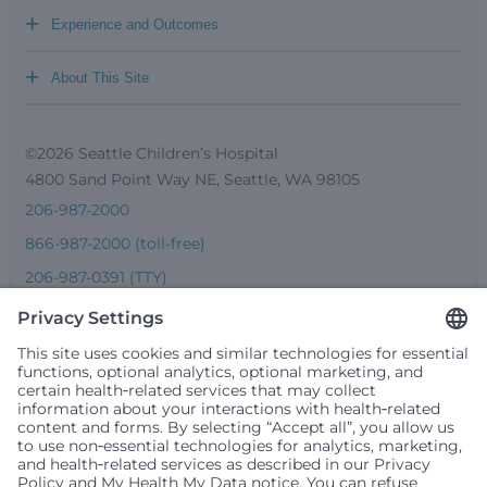
+
Experience and Outcomes
+
About This Site
©2026 Seattle Children’s Hospital
4800 Sand Point Way NE, Seattle, WA 98105
206-987-2000
866-987-2000 (toll-free)
206-987-0391 (TTY)