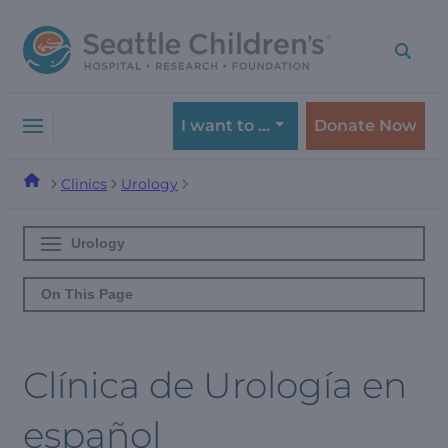
Skip
Skip
to
to
navigation
content
menu
I want to …
Donate Now
Clinics
Urology
Urology
On This Page
Clínica de Urología en
español