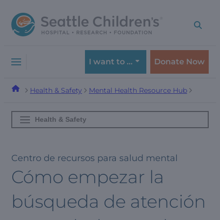
Skip
Skip
to
to
navigation
content
menu
I want to …
Donate Now
Health & Safety
Mental Health Resource Hub
Health & Safety
Centro de recursos para salud mental
Cómo empezar la
búsqueda de atención