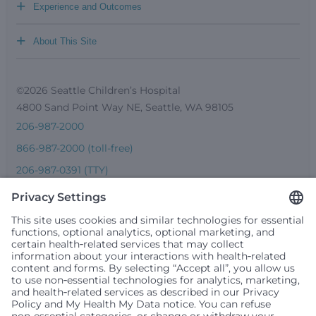
+
Experience and Outcomes
+
About This Site
©2026 Seattle Children’s Hospital
4800 Sand Point Way NE, Seattle, WA 98105
206-987-2000
866-987-2000 (toll-free)
206-987-0391 (TTY)